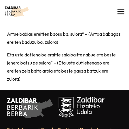
Artue babias ereitten baosu ba, sulora” – (Artoa babagaz
ereiten baduzu ba, zulora)
Eta uste dot lena be eraitte sala baitte nabue eta beste
jenero batzu pe sulora” – (Eta uste dut lehenago ere
ereiten zela baita arbia eta beste gauza batzuk ere
zulora)