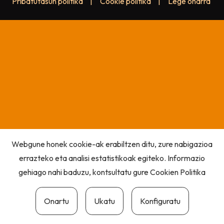
Pribatutasun politika
|
Cookie politika
|
Lege oharra
Webgune honek cookie-ak erabiltzen ditu, zure nabigazioa
errazteko eta analisi estatistikoak egiteko. Informazio
gehiago nahi baduzu, kontsultatu gure
Cookien Politika
Onartu
Ukatu
Konfiguratu