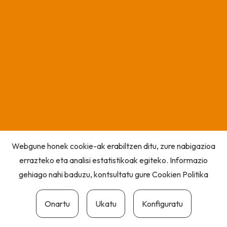
Webgune honek cookie-ak erabiltzen ditu, zure nabigazioa
errazteko eta analisi estatistikoak egiteko. Informazio
gehiago nahi baduzu, kontsultatu gure
Cookien Politika
Onartu
Ukatu
Konfiguratu