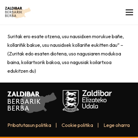
Suritak ero esate otzena, usu nausidxen morukue bañe,
kollariñik bakue, usu nausidxek kollariñe eukitten dau” –
(Zuritak edo esaten diotena, uso nagusiaren modukoa
baina, koilartxorik bakoa, uso nagusiak koilartxoa
edukitzen du)
Pribatutasun politika
|
Cookie politika
|
Lege oharra