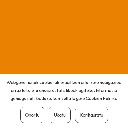
Webgune honek cookie-ak erabiltzen ditu, zure nabigazioa
errazteko eta analisi estatistikoak egiteko. Informazio
gehiago nahi baduzu, kontsultatu gure
Cookien Politika
Onartu
Ukatu
Konfiguratu