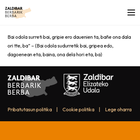
Bai odola surreti bai, gripie ero dauenien ta, bañe ona dala
ori tte, ba” – (Bai odola sudurretik bai, gripea edo,
dagoenean eta, baina, ona dela hori eta, ba)
Pribatutasun politika
|
Cookie politika
|
Lege oharra