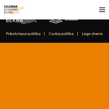
Pribatutasun politika
|
Cookie politika
|
Lege oharra