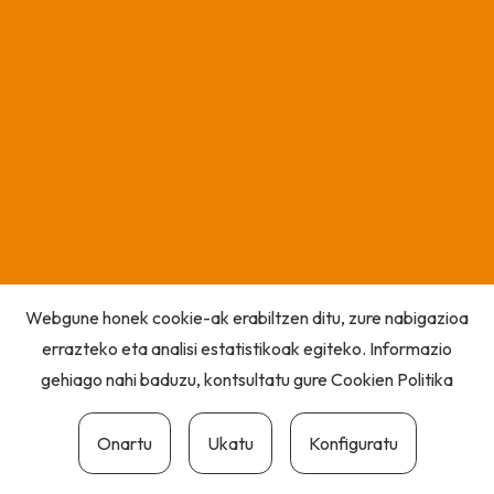
Webgune honek cookie-ak erabiltzen ditu, zure nabigazioa
errazteko eta analisi estatistikoak egiteko. Informazio
gehiago nahi baduzu, kontsultatu gure
Cookien Politika
Onartu
Ukatu
Konfiguratu