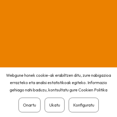
Webgune honek cookie-ak erabiltzen ditu, zure nabigazioa
errazteko eta analisi estatistikoak egiteko. Informazio
gehiago nahi baduzu, kontsultatu gure
Cookien Politika
Onartu
Ukatu
Konfiguratu