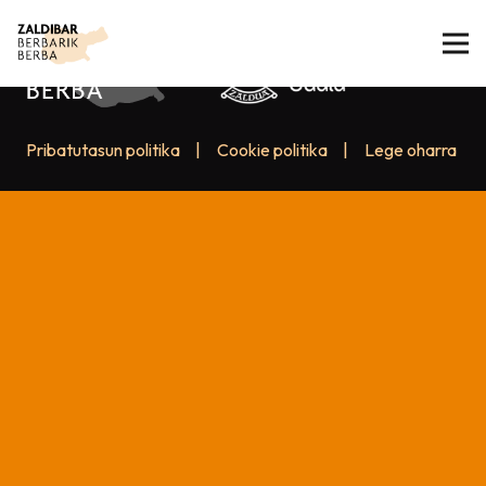
Pribatutasun politika
|
Cookie politika
|
Lege oharra