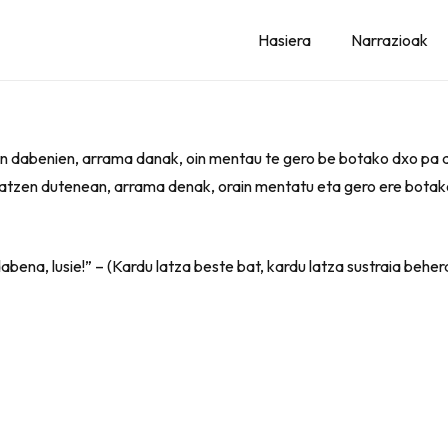
Hasiera
Narrazioak
n dabenien, arrama danak, oin mentau te gero be botako dxo pa a
tzen dutenean, arrama denak, orain mentatu eta gero ere botako
abena, lusie!” – (Kardu latza beste bat, kardu latza sustraia beher