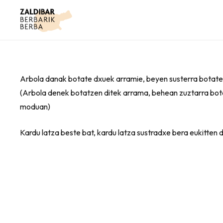
Arbola danak botate dxuek arramie, beyen susterra botate
(Arbola denek botatzen ditek arrama, behean zuztarra bota
moduan)
Kardu latza beste bat, kardu latza sustradxe bera eukitten d