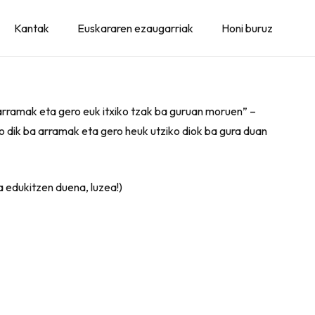
Kantak
Euskararen ezaugarriak
Honi buruz
rramak eta gero euk itxiko tzak ba guruan moruen” –
 dik ba arramak eta gero heuk utziko diok ba gura duan
a edukitzen duena, luzea!)