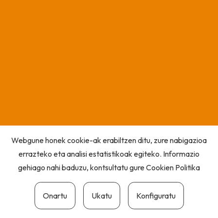
Webgune honek cookie-ak erabiltzen ditu, zure nabigazioa
errazteko eta analisi estatistikoak egiteko. Informazio
gehiago nahi baduzu, kontsultatu gure
Cookien Politika
Onartu
Ukatu
Konfiguratu