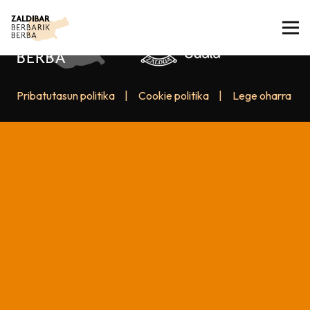
Pribatutasun politika
|
Cookie politika
|
Lege oharra