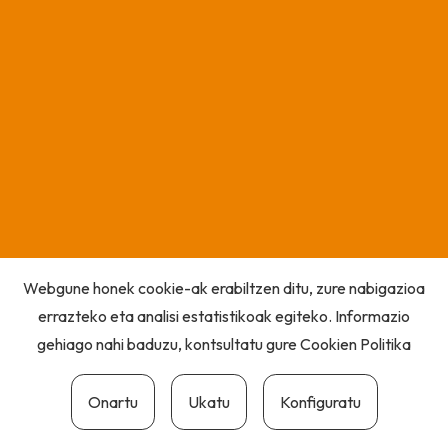
Webgune honek cookie-ak erabiltzen ditu, zure nabigazioa
errazteko eta analisi estatistikoak egiteko. Informazio
gehiago nahi baduzu, kontsultatu gure
Cookien Politika
Onartu
Ukatu
Konfiguratu