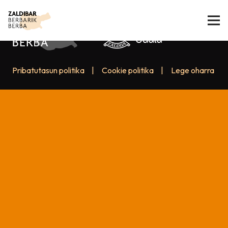
Pribatutasun politika
|
Cookie politika
|
Lege oharra