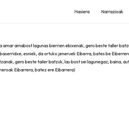
Hasiera
Narrazioak
na amar amabost lagunas bierrien ebixenak, gero beste taller bat
 baserridxe, esniek, da ortuko jeneruek Eiberra, bates be Eiberre
nak, gero beste tailer batzuk, lau bost sei lagunegaz, baina, au
eneroak Eibarrera, batez ere Eibarrera)