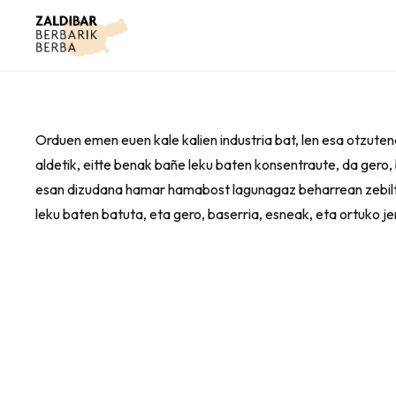
Orduen emen euen kale kalien industria bat, len esa otzute
aldetik, eitte benak bañe leku baten konsentraute, da gero,
esan dizudana hamar hamabost lagunagaz beharrean zebiltza
leku baten batuta, eta gero, baserria, esneak, eta ortuko j