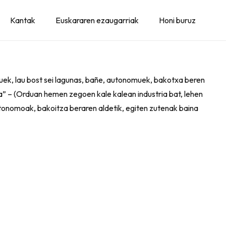
Kantak
Euskararen ezaugarriak
Honi buruz
zuek, lau bost sei lagunas, bañe, autonomuek, bakotxa beren
ra” – (Orduan hemen zegoen kale kalean industria bat, lehen
tonomoak, bakoitza beraren aldetik, egiten zutenak baina