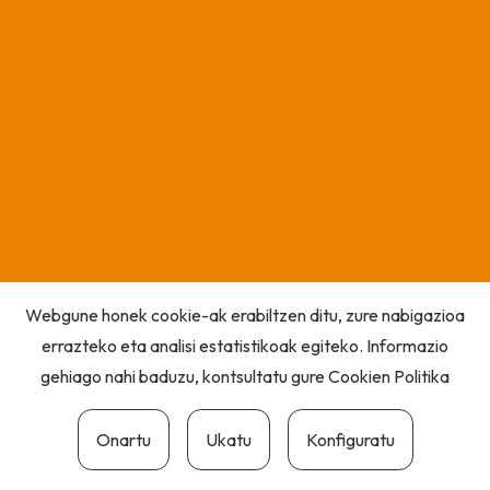
Webgune honek cookie-ak erabiltzen ditu, zure nabigazioa
errazteko eta analisi estatistikoak egiteko. Informazio
gehiago nahi baduzu, kontsultatu gure
Cookien Politika
Onartu
Ukatu
Konfiguratu