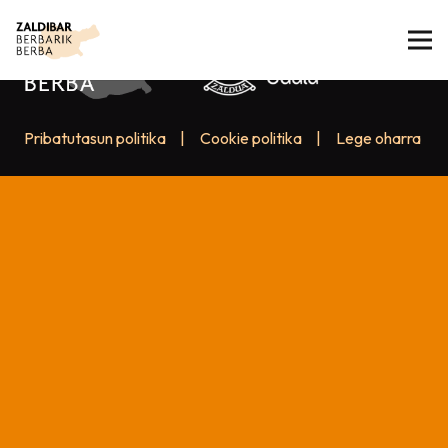
Pribatutasun politika
|
Cookie politika
|
Lege oharra