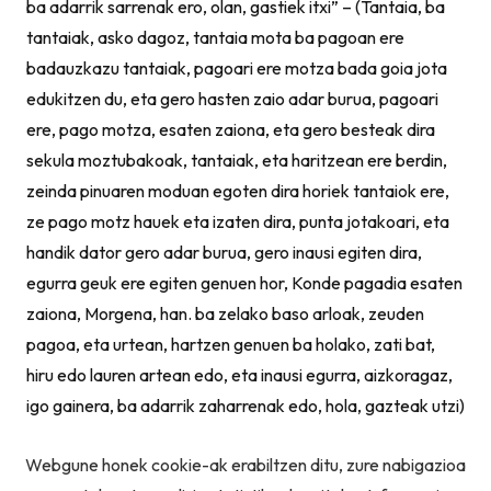
ba adarrik sarrenak ero, olan, gastiek itxi” – (Tantaia, ba
tantaiak, asko dagoz, tantaia mota ba pagoan ere
badauzkazu tantaiak, pagoari ere motza bada goia jota
edukitzen du, eta gero hasten zaio adar burua, pagoari
ere, pago motza, esaten zaiona, eta gero besteak dira
sekula moztubakoak, tantaiak, eta haritzean ere berdin,
zeinda pinuaren moduan egoten dira horiek tantaiok ere,
ze pago motz hauek eta izaten dira, punta jotakoari, eta
handik dator gero adar burua, gero inausi egiten dira,
egurra geuk ere egiten genuen hor, Konde pagadia esaten
zaiona, Morgena, han. ba zelako baso arloak, zeuden
pagoa, eta urtean, hartzen genuen ba holako, zati bat,
hiru edo lauren artean edo, eta inausi egurra, aizkoragaz,
igo gainera, ba adarrik zaharrenak edo, hola, gazteak utzi)
Webgune honek cookie-ak erabiltzen ditu, zure nabigazioa