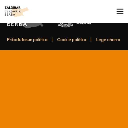
Pribatutasun politika
|
Cookie politika
|
Lege oharra