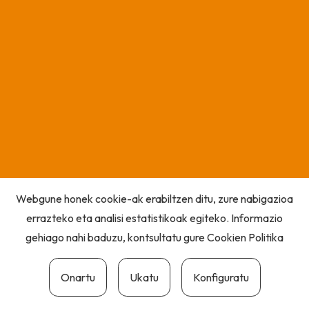
Webgune honek cookie-ak erabiltzen ditu, zure nabigazioa
errazteko eta analisi estatistikoak egiteko. Informazio
gehiago nahi baduzu, kontsultatu gure
Cookien Politika
Onartu
Ukatu
Konfiguratu