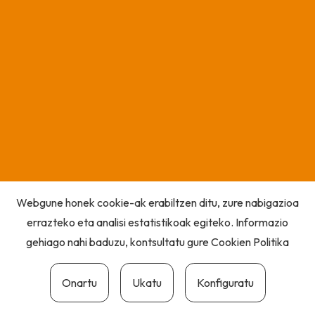
Webgune honek cookie-ak erabiltzen ditu, zure nabigazioa
errazteko eta analisi estatistikoak egiteko. Informazio
gehiago nahi baduzu, kontsultatu gure
Cookien Politika
Onartu
Ukatu
Konfiguratu