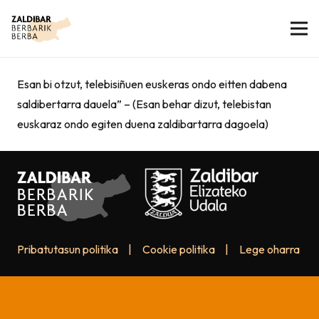
Esan bi otzut, telebisiñuen euskeras ondo eitten dabena
saldibertarra dauela” – (Esan behar dizut, telebistan
euskaraz ondo egiten duena zaldibartarra dagoela)
Pribatutasun politika
|
Cookie politika
|
Lege oharra