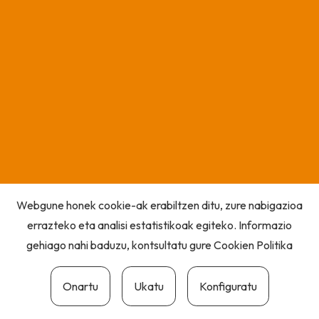
Webgune honek cookie-ak erabiltzen ditu, zure nabigazioa
errazteko eta analisi estatistikoak egiteko. Informazio
gehiago nahi baduzu, kontsultatu gure
Cookien Politika
Onartu
Ukatu
Konfiguratu