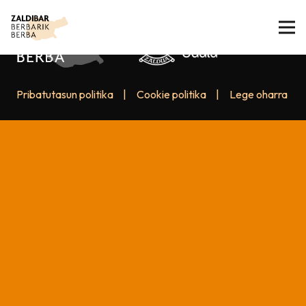
Pribatutasun politika
|
Cookie politika
|
Lege oharra