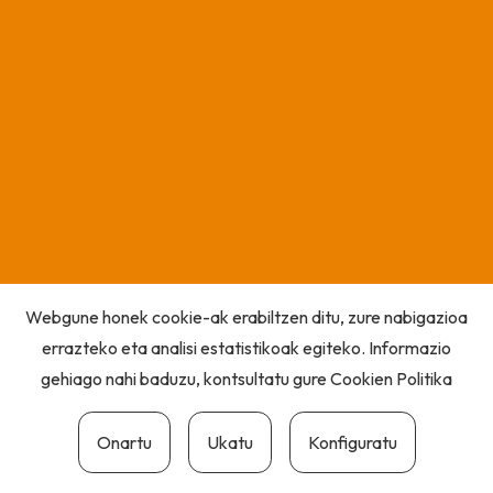
Webgune honek cookie-ak erabiltzen ditu, zure nabigazioa
errazteko eta analisi estatistikoak egiteko. Informazio
gehiago nahi baduzu, kontsultatu gure
Cookien Politika
Onartu
Ukatu
Konfiguratu