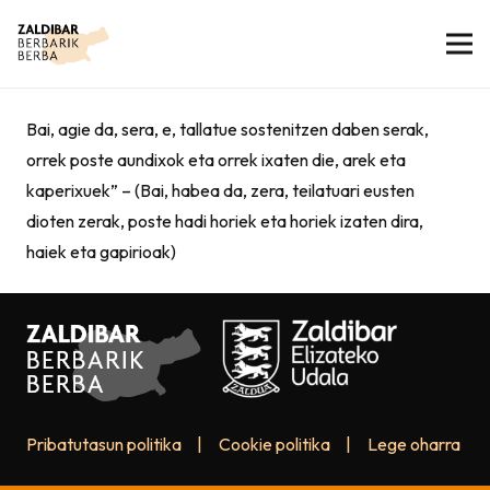
Bai, agie da, sera, e, tallatue sostenitzen daben serak,
orrek poste aundixok eta orrek ixaten die, arek eta
kaperixuek” – (Bai, habea da, zera, teilatuari eusten
dioten zerak, poste hadi horiek eta horiek izaten dira,
haiek eta gapirioak)
Pribatutasun politika
|
Cookie politika
|
Lege oharra