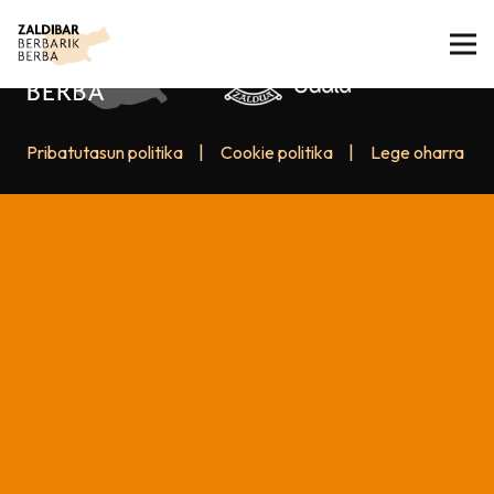
Pribatutasun politika
|
Cookie politika
|
Lege oharra