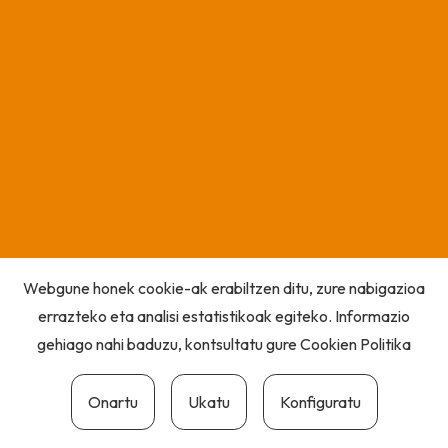
Webgune honek cookie-ak erabiltzen ditu, zure nabigazioa
errazteko eta analisi estatistikoak egiteko. Informazio
gehiago nahi baduzu, kontsultatu gure
Cookien Politika
Onartu
Ukatu
Konfiguratu