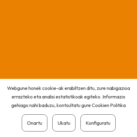
Webgune honek cookie-ak erabiltzen ditu, zure nabigazioa
errazteko eta analisi estatistikoak egiteko. Informazio
gehiago nahi baduzu, kontsultatu gure
Cookien Politika
Onartu
Ukatu
Konfiguratu