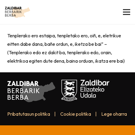
Tenplerako ero estaipa, tenpletako ero, oiñ, e, eletrikue
eitten dabe dana, bañe ordun, e, iketza be bai” –
(Tenplerako edo ez dakit ba, tenplerako edo, orain,
elektrikoa egiten dute dena, baina orduan, ikatza ere bai)
Pribatutasun politika
|
Cookie politika
|
Lege oharra