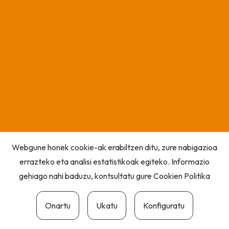
Webgune honek cookie-ak erabiltzen ditu, zure nabigazioa
errazteko eta analisi estatistikoak egiteko. Informazio
gehiago nahi baduzu, kontsultatu gure
Cookien Politika
Onartu
Ukatu
Konfiguratu