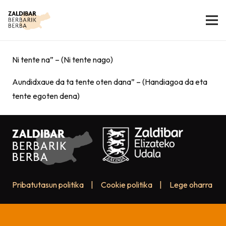
Ni tente na” – (Ni tente nago)
Aundidxaue da ta tente oten dana” – (Handiagoa da eta
tente egoten dena)
Pribatutasun politika
|
Cookie politika
|
Lege oharra