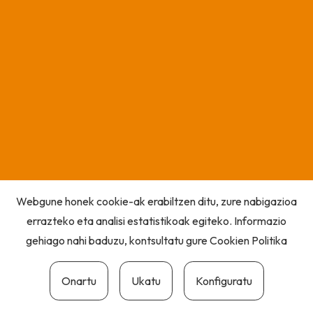
Webgune honek cookie-ak erabiltzen ditu, zure nabigazioa
errazteko eta analisi estatistikoak egiteko. Informazio
gehiago nahi baduzu, kontsultatu gure
Cookien Politika
Onartu
Ukatu
Konfiguratu