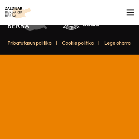
Pribatutasun politika
|
Cookie politika
|
Lege oharra