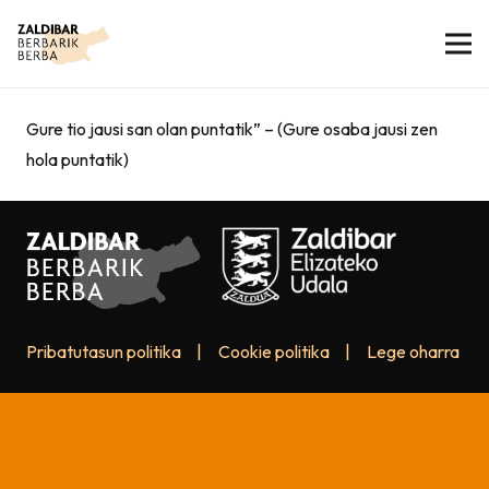
Gure tio jausi san olan puntatik” – (Gure osaba jausi zen
hola puntatik)
Pribatutasun politika
|
Cookie politika
|
Lege oharra