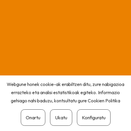
Webgune honek cookie-ak erabiltzen ditu, zure nabigazioa
errazteko eta analisi estatistikoak egiteko. Informazio
gehiago nahi baduzu, kontsultatu gure
Cookien Politika
Onartu
Ukatu
Konfiguratu