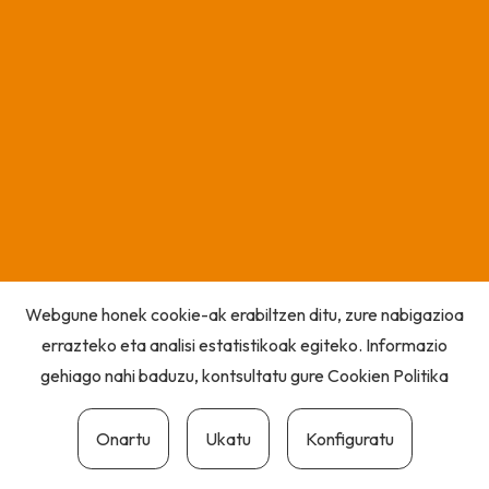
Webgune honek cookie-ak erabiltzen ditu, zure nabigazioa
errazteko eta analisi estatistikoak egiteko. Informazio
gehiago nahi baduzu, kontsultatu gure
Cookien Politika
Onartu
Ukatu
Konfiguratu