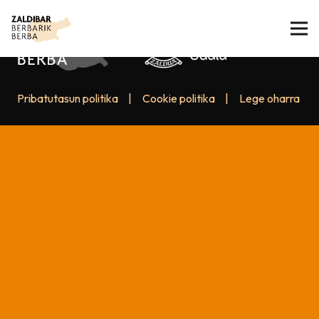
Pribatutasun politika
|
Cookie politika
|
Lege oharra