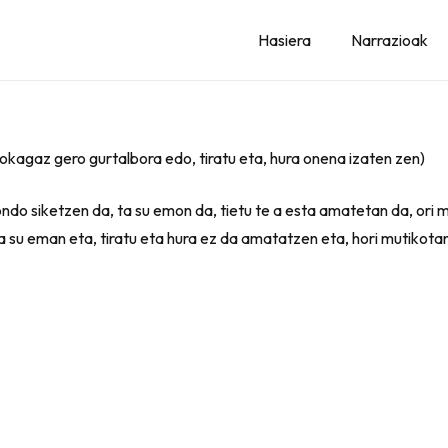
Hasiera
Narrazioak
(Sokagaz gero gurtalbora edo, tiratu eta, hura onena izaten zen)
 ondo siketzen da, ta su emon da, tietu te a esta amatetan da, ori m
a su eman eta, tiratu eta hura ez da amatatzen eta, hori mutikotan,