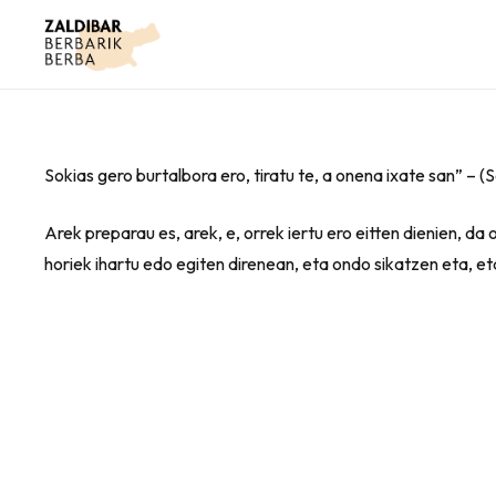
Sokias gero burtalbora ero, tiratu te, a onena ixate san” – 
Arek preparau es, arek, e, orrek iertu ero eitten dienien, da
horiek ihartu edo egiten direnean, eta ondo sikatzen eta, et