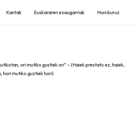
Kantak
Euskararen ezaugarriak
Honi buruz
utikotan, ori mutiko gustiek ori” – (Haiek prestatu ez, haiek,
 hori mutiko guztiek hori)