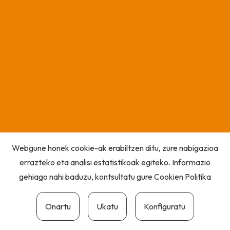
Webgune honek cookie-ak erabiltzen ditu, zure nabigazioa
errazteko eta analisi estatistikoak egiteko. Informazio
gehiago nahi baduzu, kontsultatu gure
Cookien Politika
Onartu
Ukatu
Konfiguratu