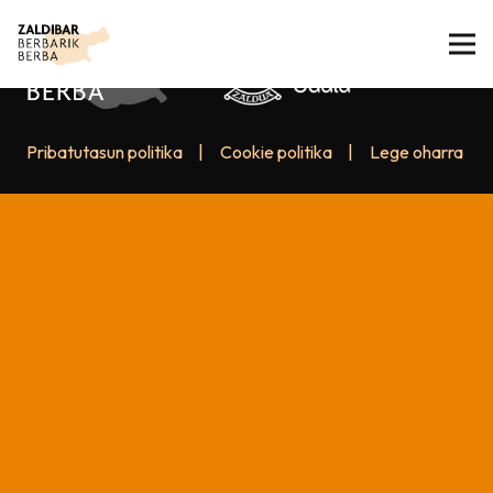
Pribatutasun politika
|
Cookie politika
|
Lege oharra