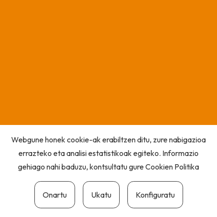
Webgune honek cookie-ak erabiltzen ditu, zure nabigazioa
errazteko eta analisi estatistikoak egiteko. Informazio
gehiago nahi baduzu, kontsultatu gure
Cookien Politika
Onartu
Ukatu
Konfiguratu