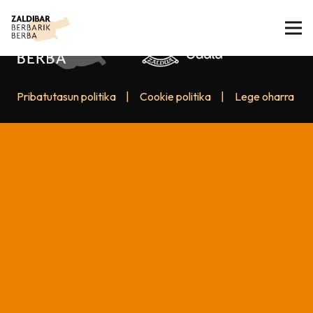
Pribatutasun politika
|
Cookie politika
|
Lege oharra