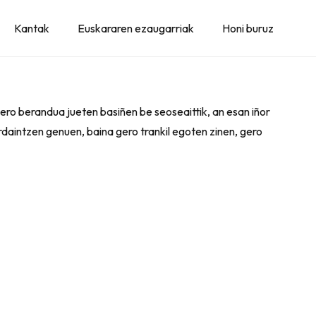
Kantak
Euskararen ezaugarriak
Honi buruz
 gero berandua jueten basiñen be seoseaittik, an esan iñor
 ordaintzen genuen, baina gero trankil egoten zinen, gero