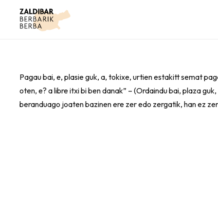
Pagau bai, e, plasie guk, a, tokixe, urtien estakitt semat p
oten, e? a libre itxi bi ben danak” – (Ordaindu bai, plaza gu
beranduago joaten bazinen ere zer edo zergatik, han ez zen 