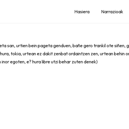
Hasiera
Narrazioak
ageta san, urtien bein pageta genduen, bañe gero trankil ote siñen,
k, hura, tokia, urtean ez dakit zenbat ordaintzen zen, urtean behin
inor egoten, e? hura libre utzi behar zuten denek)