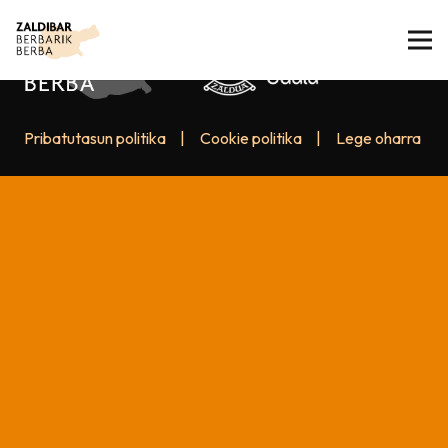
Pribatutasun politika
|
Cookie politika
|
Lege oharra