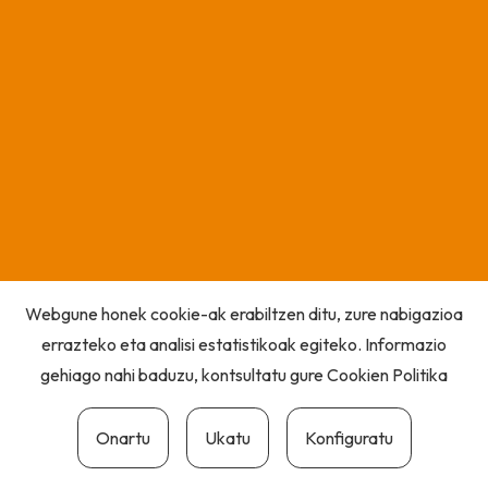
Webgune honek cookie-ak erabiltzen ditu, zure nabigazioa
errazteko eta analisi estatistikoak egiteko. Informazio
gehiago nahi baduzu, kontsultatu gure
Cookien Politika
Onartu
Ukatu
Konfiguratu