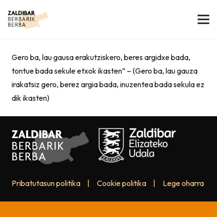
Gero ba, lau gausa erakutziskero, beres argidxe bada,
tontue bada sekule etxok ikasten” – (Gero ba, lau gauza
irakatsiz gero, berez argia bada, inuzentea bada sekula ez
dik ikasten)
Pribatutasun politika
|
Cookie politika
|
Lege oharra