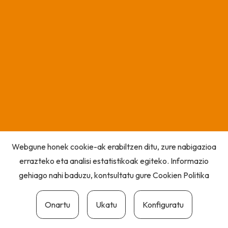
Webgune honek cookie-ak erabiltzen ditu, zure nabigazioa
errazteko eta analisi estatistikoak egiteko. Informazio
gehiago nahi baduzu, kontsultatu gure
Cookien Politika
Onartu
Ukatu
Konfiguratu