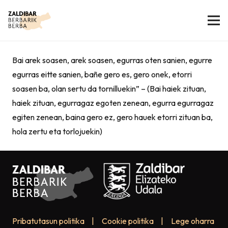
Bai arek soasen, arek soasen, egurras oten sanien, egurre
egurras eitte sanien, bañe gero es, gero onek, etorri
soasen ba, olan sertu da tornilluekin” – (Bai haiek zituan,
haiek zituan, egurragaz egoten zenean, egurra egurragaz
egiten zenean, baina gero ez, gero hauek etorri zituan ba,
hola zertu eta torlojuekin)
Pribatutasun politika
|
Cookie politika
|
Lege oharra