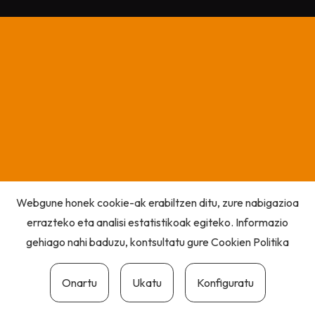
Webgune honek cookie-ak erabiltzen ditu, zure nabigazioa
errazteko eta analisi estatistikoak egiteko. Informazio
gehiago nahi baduzu, kontsultatu gure
Cookien Politika
Onartu
Ukatu
Konfiguratu