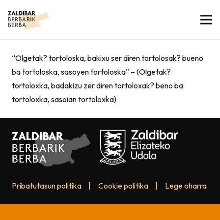
“Olgetak? tortoloska, bakixu ser diren tortolosak? bueno
ba tortoloska, sasoyen tortoloska” – (Olgetak?
tortoloxka, badakizu zer diren tortoloxak? beno ba
tortoloxka, sasoian tortoloxka)
Pribatutasun politika
|
Cookie politika
|
Lege oharra