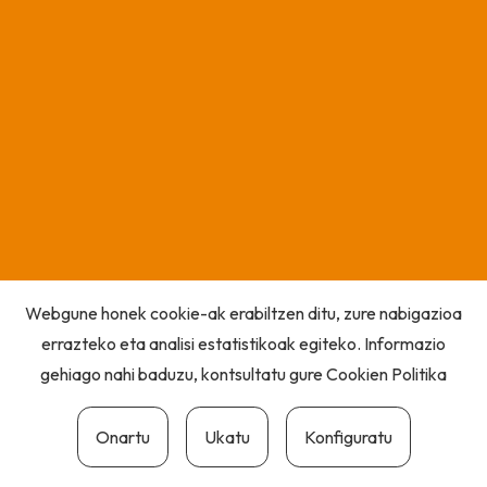
Webgune honek cookie-ak erabiltzen ditu, zure nabigazioa
errazteko eta analisi estatistikoak egiteko. Informazio
gehiago nahi baduzu, kontsultatu gure
Cookien Politika
Onartu
Ukatu
Konfiguratu