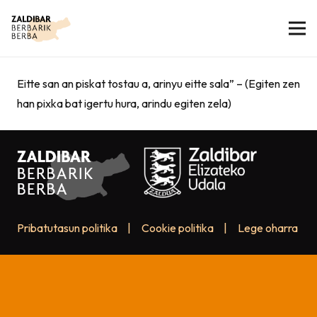
Eitte san an piskat tostau a, arinyu eitte sala” – (Egiten zen
han pixka bat igertu hura, arindu egiten zela)
Pribatutasun politika
|
Cookie politika
|
Lege oharra