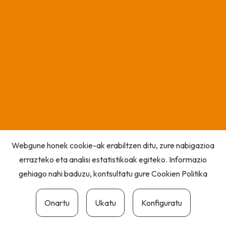
Webgune honek cookie-ak erabiltzen ditu, zure nabigazioa
errazteko eta analisi estatistikoak egiteko. Informazio
gehiago nahi baduzu, kontsultatu gure
Cookien Politika
Onartu
Ukatu
Konfiguratu