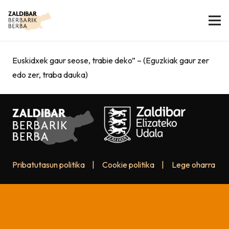
Euskidxek gaur seose, trabie deko” – (Eguzkiak gaur zer
edo zer, traba dauka)
Pribatutasun politika
|
Cookie politika
|
Lege oharra