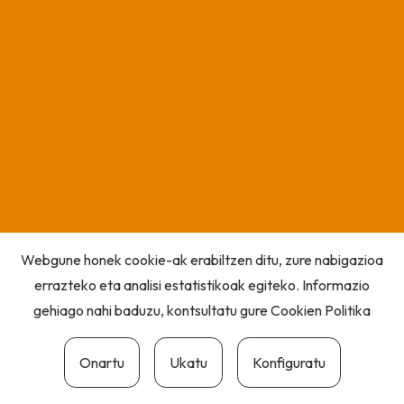
Webgune honek cookie-ak erabiltzen ditu, zure nabigazioa
errazteko eta analisi estatistikoak egiteko. Informazio
gehiago nahi baduzu, kontsultatu gure
Cookien Politika
Onartu
Ukatu
Konfiguratu