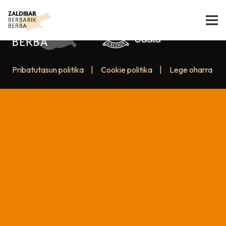
Pribatutasun politika
|
Cookie politika
|
Lege oharra