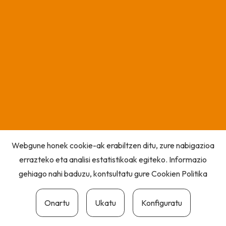
Webgune honek cookie-ak erabiltzen ditu, zure nabigazioa
errazteko eta analisi estatistikoak egiteko. Informazio
gehiago nahi baduzu, kontsultatu gure
Cookien Politika
Onartu
Ukatu
Konfiguratu