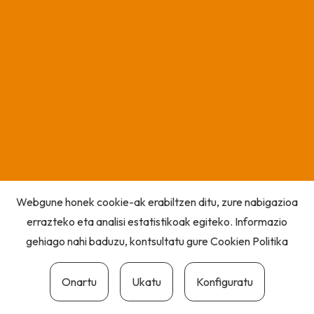
Webgune honek cookie-ak erabiltzen ditu, zure nabigazioa
errazteko eta analisi estatistikoak egiteko. Informazio
gehiago nahi baduzu, kontsultatu gure
Cookien Politika
Onartu
Ukatu
Konfiguratu