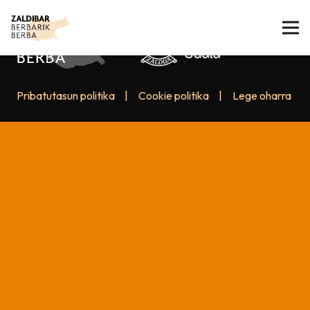
Pribatutasun politika
|
Cookie politika
|
Lege oharra