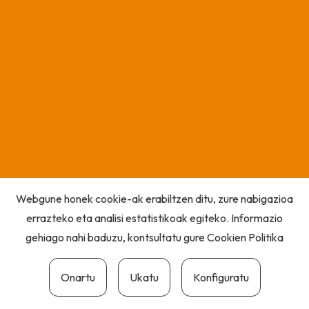
Webgune honek cookie-ak erabiltzen ditu, zure nabigazioa
errazteko eta analisi estatistikoak egiteko. Informazio
gehiago nahi baduzu, kontsultatu gure
Cookien Politika
Onartu
Ukatu
Konfiguratu