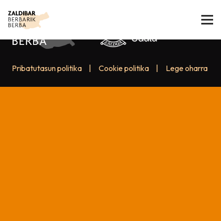
Pribatutasun politika
|
Cookie politika
|
Lege oharra