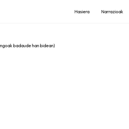
Hasiera
Narrazioak
trangoak badaude han bidean)