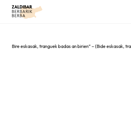
Bire eskasak, tranguek badas an birien” – (Bide eskasak, 