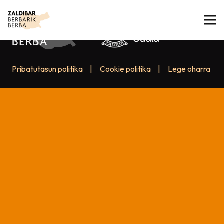
Pribatutasun politika
|
Cookie politika
|
Lege oharra