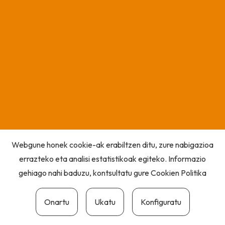
Webgune honek cookie-ak erabiltzen ditu, zure nabigazioa
errazteko eta analisi estatistikoak egiteko. Informazio
gehiago nahi baduzu, kontsultatu gure
Cookien Politika
Onartu
Ukatu
Konfiguratu