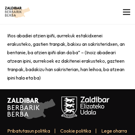
Iños abadiei atzien ipiñi, aurrekuk estakidxenei
erakusteko, gastien tranpak, bakixu an sakristeridxen, an
bentanie, ba atzien ipiñi alan da ba” – (Inoiz abadeari
atzean ipini, aurrekoek ez dakitenei erakusteko, gazteen
tranpak, badakizu han sakristerian, han leihoa, ba atzean
ipini hala eta ba)
Pribatutasun politika
|
Cookie politika
|
Lege oharra