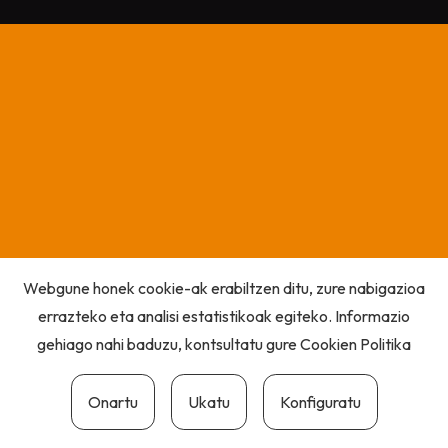
Webgune honek cookie-ak erabiltzen ditu, zure nabigazioa
errazteko eta analisi estatistikoak egiteko. Informazio
gehiago nahi baduzu, kontsultatu gure
Cookien Politika
Onartu
Ukatu
Konfiguratu