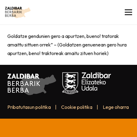
Goldatze gendunien gero a apurtzen, bueno! tratorak
amaittu sittuen orrek” – (Goldatzen genuenean gero hura
apurtzen, beno! traktoreak amaitu zituen horiek)
Pribatutasun politika
|
Cookie politika
|
Lege oharra