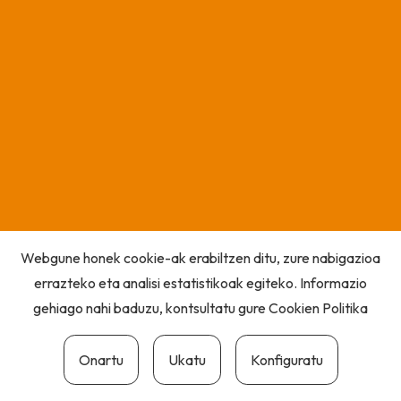
Webgune honek cookie-ak erabiltzen ditu, zure nabigazioa
errazteko eta analisi estatistikoak egiteko. Informazio
gehiago nahi baduzu, kontsultatu gure
Cookien Politika
Onartu
Ukatu
Konfiguratu