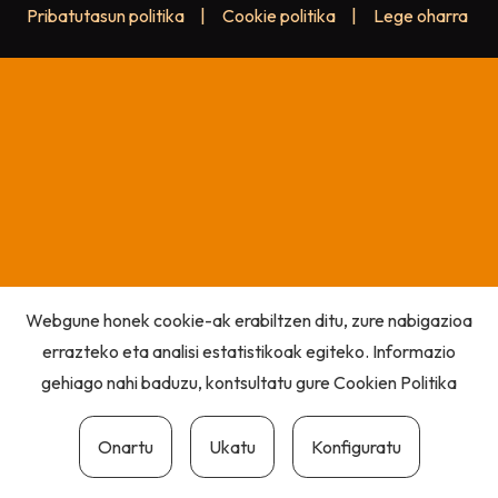
Pribatutasun politika
|
Cookie politika
|
Lege oharra
Webgune honek cookie-ak erabiltzen ditu, zure nabigazioa
errazteko eta analisi estatistikoak egiteko. Informazio
gehiago nahi baduzu, kontsultatu gure
Cookien Politika
Onartu
Ukatu
Konfiguratu