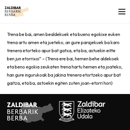
Trena be bai, amen bealdekuek eta bueno egokixe euken
trena artu amen eta jueteko, an gure parajekuek ba karo
trenera etorteko apur bat gatxa, eta ba, astuekin eitte
ben jun etorrixoi” – (Trena ere bai, hemen behe aldekoek
eta beno egokia zeukaten trena hartu hemen eta joateko,
han gure ingurukoak ba jakina trenera etortzeko apur bat
gaitza, eta ba, astoekin egiten zuten joan-etorri hori)