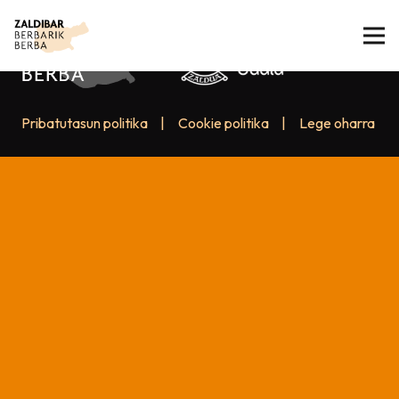
Pribatutasun politika
|
Cookie politika
|
Lege oharra