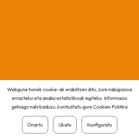
Webgune honek cookie-ak erabiltzen ditu, zure nabigazioa
errazteko eta analisi estatistikoak egiteko. Informazio
gehiago nahi baduzu, kontsultatu gure
Cookien Politika
Onartu
Ukatu
Konfiguratu