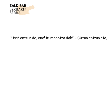
“Urriñ entzun de, ene! trumonotza dak” – (Urrun entzun eta