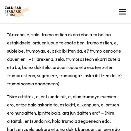
“Arixena, e, sala, trumo ostien ekarri ebela ta ba, ba
estakidxela, orduen lupue ta esate ben, trumo ostien, e,
subie be, trumoyas, e, asko ibiltten da, e? trumo denporie
dauenien” – (Harexena, zela, trumoi ostean ekarri zutela
eta ba, ba ez dakitela, orduan lupua eta esaten zuten,
trumoi ostean, sugea ere, trumoiagaz, asko ibiltzen da, e?
trumoi sasoia dagoenean)
“Nire aittittek, e, entzunde nik, e, olan trumoye euenien
ero, artze bala askorie ta, estakitt, e, kanpuen, e, ortuen
ero nunbaitten, ipintte bala, ara jun daitten ero” – (Nire
aitaitak, entzunda nik, hola trumoia zegoenean edo,
hartzen zuela aizkora eta, ez dakit, kanpoan, ortuen edo