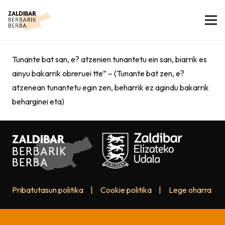
Tunante bat san, e? atzenien tunantetu ein san, biarrik es
ainyu bakarrik obreruei tte” – (Tunante bat zen, e?
atzenean tunantetu egin zen, beharrik ez agindu bakarrik
beharginei eta)
Pribatutasun politika
|
Cookie politika
|
Lege oharra