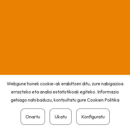
Webgune honek cookie-ak erabiltzen ditu, zure nabigazioa
errazteko eta analisi estatistikoak egiteko. Informazio
gehiago nahi baduzu, kontsultatu gure
Cookien Politika
Onartu
Ukatu
Konfiguratu