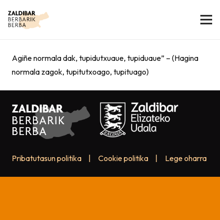
Agiñe normala dak, tupidutxuaue, tupiduaue” – (Hagina
normala zagok, tupitutxoago, tupituago)
Pribatutasun politika
|
Cookie politika
|
Lege oharra