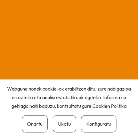
Webgune honek cookie-ak erabiltzen ditu, zure nabigazioa
errazteko eta analisi estatistikoak egiteko. Informazio
gehiago nahi baduzu, kontsultatu gure
Cookien Politika
Onartu
Ukatu
Konfiguratu