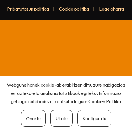
Pribatutasun politika
|
Cookie politika
|
Lege oharra
Webgune honek cookie-ak erabiltzen ditu, zure nabigazioa
errazteko eta analisi estatistikoak egiteko. Informazio
gehiago nahi baduzu, kontsultatu gure
Cookien Politika
Onartu
Ukatu
Konfiguratu