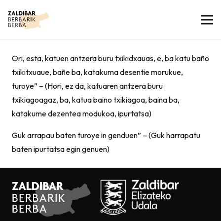
Ori, esta, katuen antzera buru txikidxauas, e, ba katu baño
txikitxuaue, bañe ba, katakuma desentie morukue,
turoye” – (Hori, ez da, katuaren antzera buru
txikiagoagaz, ba, katua baino txikiagoa, baina ba,
katakume dezentea modukoa, ipurtatsa)
Guk arrapau baten turoye in genduen” – (Guk harrapatu
baten ipurtatsa egin genuen)