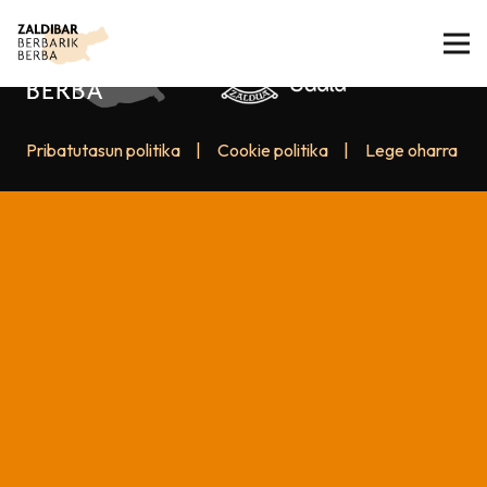
Pribatutasun politika
|
Cookie politika
|
Lege oharra