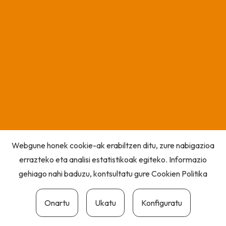
Webgune honek cookie-ak erabiltzen ditu, zure nabigazioa
errazteko eta analisi estatistikoak egiteko. Informazio
gehiago nahi baduzu, kontsultatu gure
Cookien Politika
Onartu
Ukatu
Konfiguratu