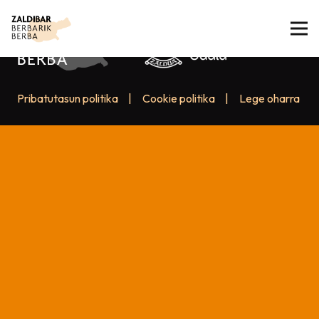
Pribatutasun politika
|
Cookie politika
|
Lege oharra