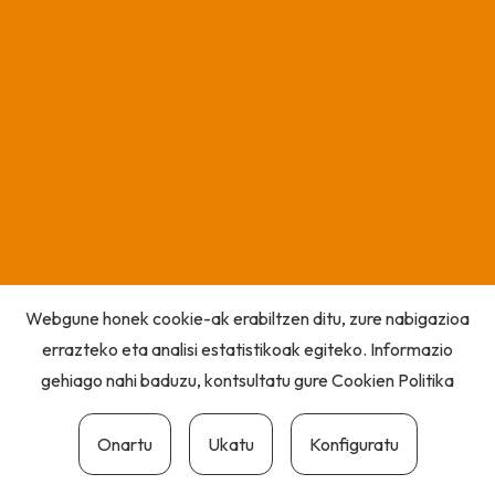
Webgune honek cookie-ak erabiltzen ditu, zure nabigazioa
errazteko eta analisi estatistikoak egiteko. Informazio
gehiago nahi baduzu, kontsultatu gure
Cookien Politika
Onartu
Ukatu
Konfiguratu