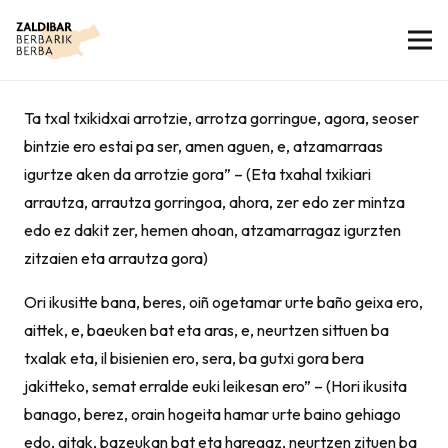
Ta txal txikidxai arrotzie, arrotza gorringue, agora, seoser
bintzie ero estai pa ser, amen aguen, e, atzamarraas
igurtze aken da arrotzie gora” – (Eta txahal txikiari
arrautza, arrautza gorringoa, ahora, zer edo zer mintza
edo ez dakit zer, hemen ahoan, atzamarragaz igurzten
zitzaien eta arrautza gora)
Ori ikusitte bana, beres, oiñ ogetamar urte baño geixa ero,
aittek, e, baeuken bat eta aras, e, neurtzen sittuen ba
txalak eta, il bisienien ero, sera, ba gutxi gora bera
jakitteko, semat erralde euki leikesan ero” – (Hori ikusita
banago, berez, orain hogeita hamar urte baino gehiago
edo, aitak, bazeukan bat eta haregaz, neurtzen zituen ba