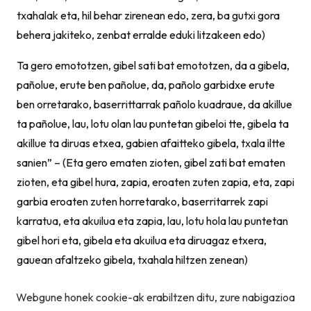
txahalak eta, hil behar zirenean edo, zera, ba gutxi gora
behera jakiteko, zenbat erralde eduki litzakeen edo)
Ta gero emototzen, gibel sati bat emototzen, da a gibela,
pañolue, erute ben pañolue, da, pañolo garbidxe erute
ben orretarako, baserrittarrak pañolo kuadraue, da akillue
ta pañolue, lau, lotu olan lau puntetan gibeloi tte, gibela ta
akillue ta diruas etxea, gabien afaitteko gibela, txala iltte
sanien” – (Eta gero ematen zioten, gibel zati bat ematen
zioten, eta gibel hura, zapia, eroaten zuten zapia, eta, zapi
garbia eroaten zuten horretarako, baserritarrek zapi
karratua, eta akuilua eta zapia, lau, lotu hola lau puntetan
gibel hori eta, gibela eta akuilua eta diruagaz etxera,
gauean afaltzeko gibela, txahala hiltzen zenean)
Webgune honek cookie-ak erabiltzen ditu, zure nabigazioa