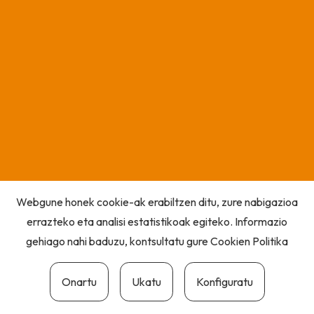
Webgune honek cookie-ak erabiltzen ditu, zure nabigazioa
errazteko eta analisi estatistikoak egiteko. Informazio
gehiago nahi baduzu, kontsultatu gure
Cookien Politika
Onartu
Ukatu
Konfiguratu