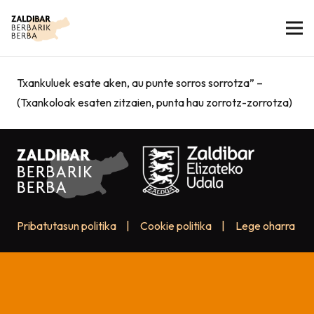
Txankuluek esate aken, au punte sorros sorrotza” –
(Txankoloak esaten zitzaien, punta hau zorrotz-zorrotza)
Pribatutasun politika
|
Cookie politika
|
Lege oharra