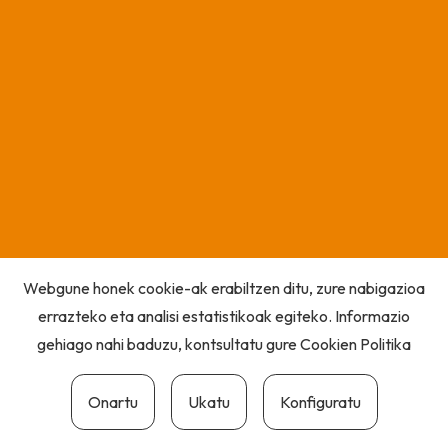
Webgune honek cookie-ak erabiltzen ditu, zure nabigazioa
errazteko eta analisi estatistikoak egiteko. Informazio
gehiago nahi baduzu, kontsultatu gure
Cookien Politika
Onartu
Ukatu
Konfiguratu