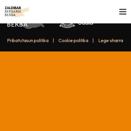
Pribatutasun politika
|
Cookie politika
|
Lege oharra